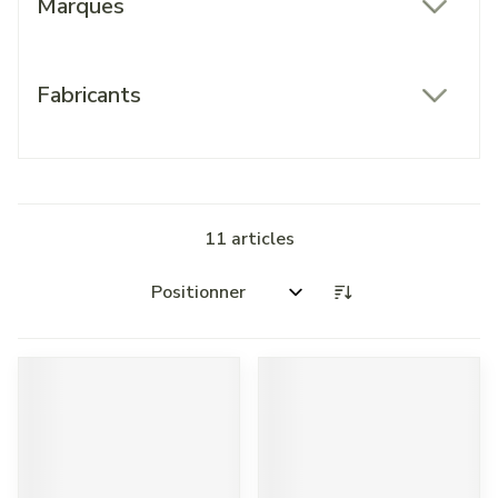
Marques
filter
Fabricants
filter
11
articles
Trier par: