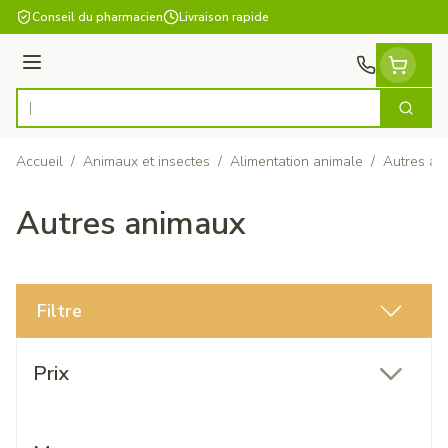
Aller au contenu
Conseil du pharmacien
Livraison rapide
Menu
Cherch
Rechercher
Accueil
/
Animaux et insectes
/
Alimentation animale
/
Autres an
Autres animaux
Filtre
Passer à la liste des produits
Prix
filter