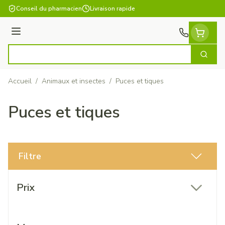
Aller au contenu
Conseil du pharmacien
Livraison rapide
Menu
Cherch
Rechercher
Accueil
/
Animaux et insectes
/
Puces et tiques
Puces et tiques
Filtre
Passer à la liste des produits
Prix
filter