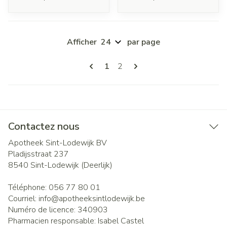
Afficher
par page
Pages
Vous lisez actuellement la page
Page
1
2
Contactez nous
Apotheek Sint-Lodewijk BV
Pladijsstraat 237
8540
Sint-Lodewijk (Deerlijk)
Téléphone:
056 77 80 01
Courriel:
info@
apotheeksintlodewijk.be
Numéro de licence:
340903
Pharmacien responsable:
Isabel Castel