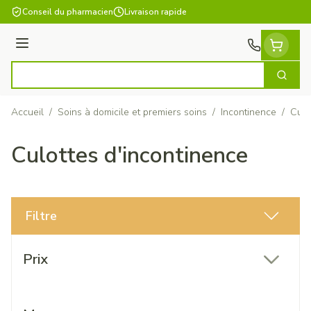
Aller au contenu
Conseil du pharmacien
Livraison rapide
Menu
Cherch
Rechercher
Accueil
/
Soins à domicile et premiers soins
/
Incontinence
/
Culo
Culottes d'incontinence
Filtre
Passer à la liste des produits
Prix
filter