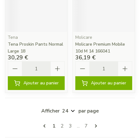
Tena
Molicare
Tena Proskin Pants Normal
Molicare Premium Mobile
Large 18
10d M 14 166041
30,29 €
36,19 €
Quantité
Quantité
Ajouter au panier
Ajouter au panier
Afficher
par page
Pages
Vous lisez actuellement la page
Page
Page
Page
1
2
3
...
7