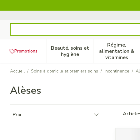
Aller au contenu
Rechercher
Régime,
Beauté, soins et
alimentation &
Promotions
Afficher le sous-menu pour la
Afficher 
hygiène
vitamines
Accueil
/
Soins à domicile et premiers soins
/
Incontinence
/
A
Alèses
Passer à la liste des produits
Articl
Prix
filter