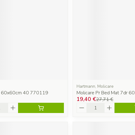
Hartmann, Molicare
d 60x60cm 40 770119
Molicare Pr Bed Mat 7dr 60
19,40 €
27,71 €
é
Quantité