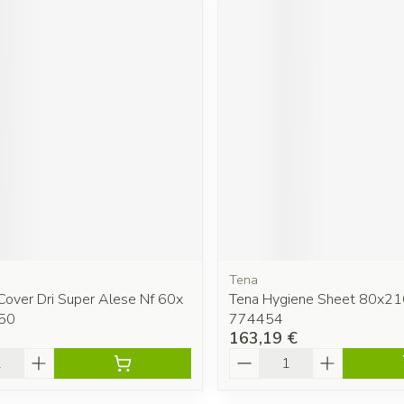
Tena
Cover Dri Super Alese Nf 60x
Tena Hygiene Sheet 80x2
50
774454
163,19 €
é
Quantité