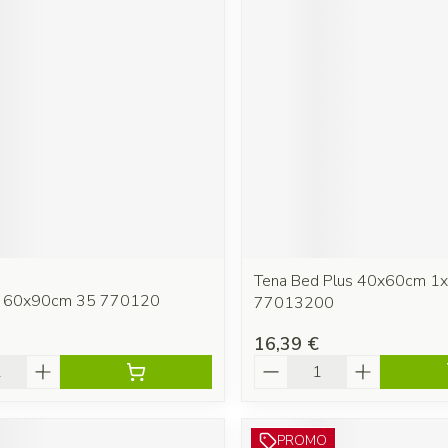
Tena Bed Plus 40x60cm 1
d 60x90cm 35 770120
77013200
16,39 €
é
Quantité
PROMO