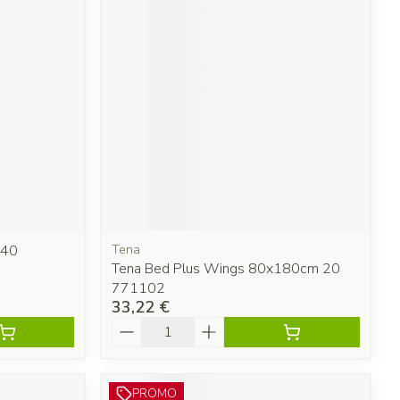
x40
Tena
Tena Bed Plus Wings 80x180cm 20
771102
33,22 €
Quantité
PROMO