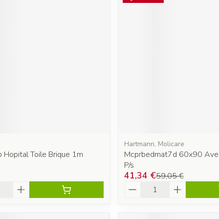
Hartmann, Molicare
 Hopital Toile Brique 1m
Mcprbedmat7d 60x90 Ave
P/s
41,34 €
59,05 €
é
Quantité