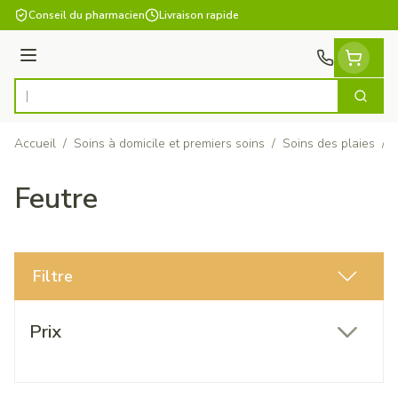
Aller au contenu
Conseil du pharmacien
Livraison rapide
Menu
Cherch
Rechercher
Accueil
/
Soins à domicile et premiers soins
/
Soins des plaies
/
Feutre
Filtre
Passer à la liste des produits
Prix
filter