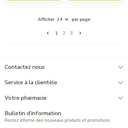
Afficher
par page
Pages
Vous lisez actuellement la page
Page
Page
1
2
3
Contactez nous
Service à la clientèle
Votre pharmacie
Bulletin d’information
Restez informé des nouveaux produits et promotions