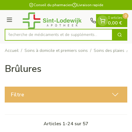
Diapositive 1 de 1
Aller au contenu
Conseil du pharmacien
Livraison rapide
0
0 articles
Menu
0,00 €
Recherche de médicaments et de supp
Cherch
Rechercher
Accueil
/
Soins à domicile et premiers soins
/
Soins des plaies
/
Brûlures
Filtre
Articles
1
-
24
sur
57