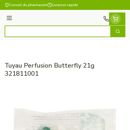
Aller au contenu
Conseil du pharmacien
Livraison rapide
Menu
Cherch
Rechercher
Tuyau Perfusion Butterfly 21g
321811001