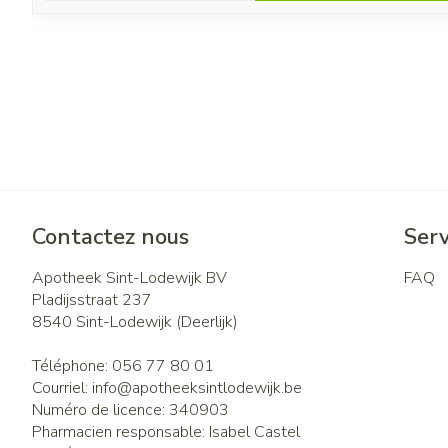
Contactez nous
Serv
Apotheek Sint-Lodewijk BV
FAQ
Pladijsstraat 237
8540
Sint-Lodewijk (Deerlijk)
Téléphone:
056 77 80 01
Courriel:
info@
apotheeksintlodewijk.be
Numéro de licence:
340903
Pharmacien responsable:
Isabel Castel