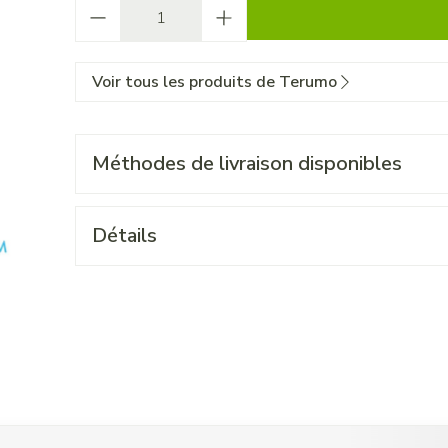
Quantité
Voir tous les produits de Terumo
Méthodes de livraison disponibles
Détails
 l'aide de la touche de tabulation. Vous pouvez sauter le carrouse
ation en carrousel