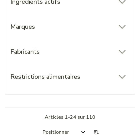
Ingrédients actifs
filter
Marques
filter
Fabricants
filter
Restrictions alimentaires
filter
Articles
1
-
24
sur
110
Trier par: