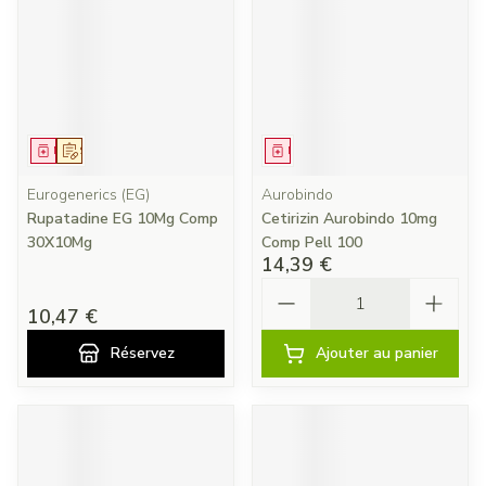
Médicament
Sur prescription
Médicament
Eurogenerics (EG)
Aurobindo
Rupatadine EG 10Mg Comp
Cetirizin Aurobindo 10mg
30X10Mg
Comp Pell 100
14,39 €
Quantité
10,47 €
Réservez
Ajouter au panier