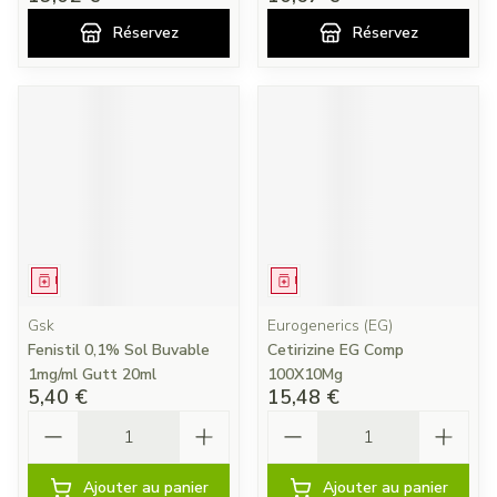
Réservez
Réservez
Médicament
Médicament
Gsk
Eurogenerics (EG)
Fenistil 0,1% Sol Buvable
Cetirizine EG Comp
1mg/ml Gutt 20ml
100X10Mg
5,40 €
15,48 €
Quantité
Quantité
Ajouter au panier
Ajouter au panier