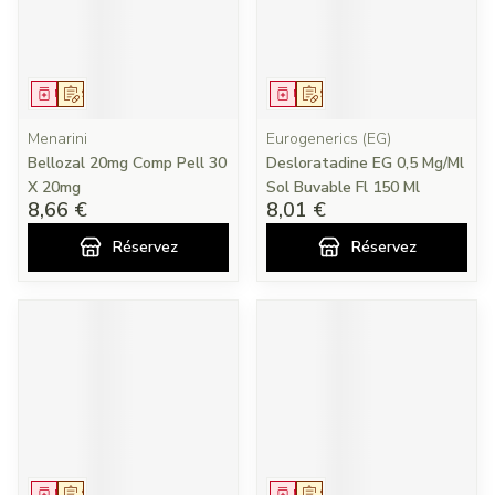
Médicament
Sur prescription
Médicament
Sur prescription
Menarini
Eurogenerics (EG)
Bellozal 20mg Comp Pell 30
Desloratadine EG 0,5 Mg/Ml
X 20mg
Sol Buvable Fl 150 Ml
8,66 €
8,01 €
Réservez
Réservez
Médicament
Sur prescription
Médicament
Sur prescription