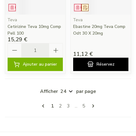
Médicament
Médicament
Sur prescription
Teva
Teva
Cetirizine Teva 10mg Comp
Ebastine 20mg Teva Comp
Pell 100
Odt 30 X 20mg
15,29 €
Quantité
11,12 €
Ajouter au panier
Réservez
Afficher
par page
Pages
Vous lisez actuellement la page
Page
Page
Page
1
2
3
...
5