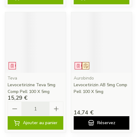
Médicament
Médicament
Sur prescription
Teva
Aurobindo
Levocetirizine Teva 5mg
Levocetirizin AB 5mg Comp
Comp Pell 100 X 5mg
Pell 100 X 5mg
15,29 €
Quantité
14,74 €
Ajouter au panier
Réservez