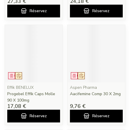
27,33 €
24,18 €
Réservez
Réservez
Médicament
Sur prescription
Médicament
Sur prescription
Effik BENELUX
Aspen Pharma
Progebel Effik Caps Molle
Aacifemine Comp 30 X 2mg
90 X 100mg
17,08 €
9,76 €
Réservez
Réservez