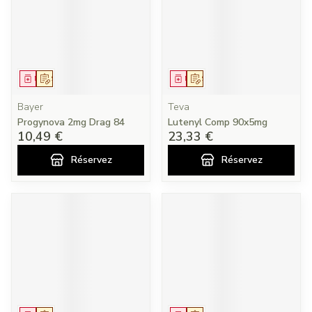
Médicament
Sur prescription
Médicament
Sur prescription
Bayer
Teva
Progynova 2mg Drag 84
Lutenyl Comp 90x5mg
10,49 €
23,33 €
Réservez
Réservez