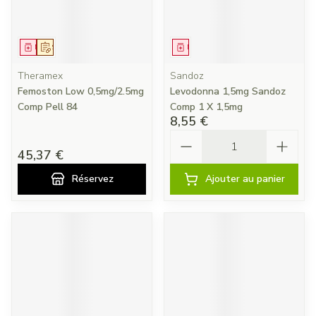
Médicament
Sur prescription
Médicament
Theramex
Sandoz
Femoston Low 0,5mg/2.5mg
Levodonna 1,5mg Sandoz
Comp Pell 84
Comp 1 X 1,5mg
8,55 €
Quantité
45,37 €
Réservez
Ajouter au panier