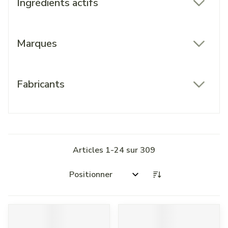
Ingrédients actifs
filter
Marques
filter
Fabricants
filter
Articles
1
-
24
sur
309
Trier par: