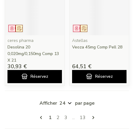
Médicament
Sur prescription
Médicament
Sur prescription
ceres pharma
Astellas
Desolina 20
Veoza 45mg Comp Pell 28
0,020mg/0,150mg Comp 13
X 21
30,93 €
64,51 €
Réservez
Réservez
Afficher
par page
Pages
Vous lisez actuellement la page
Page
Page
Page
1
2
3
...
13