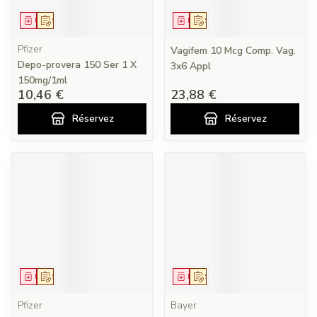
Médicament
Sur prescription
Médicament
Sur prescription
Pfizer
Vagifem 10 Mcg Comp. Vag.
Depo-provera 150 Ser 1 X
3x6 Appl
150mg/1ml
10,46 €
23,88 €
Réservez
Réservez
Médicament
Sur prescription
Médicament
Sur prescription
Pfizer
Bayer