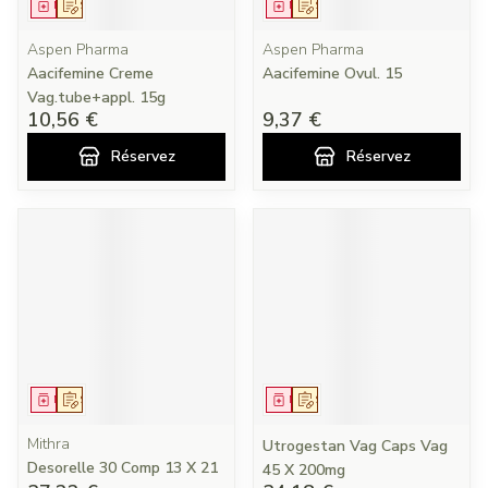
Médicament
Sur prescription
Médicament
Sur prescription
Aspen Pharma
Aspen Pharma
Aacifemine Creme
Aacifemine Ovul. 15
Vag.tube+appl. 15g
10,56 €
9,37 €
Réservez
Réservez
Médicament
Sur prescription
Médicament
Sur prescription
Mithra
Utrogestan Vag Caps Vag
Desorelle 30 Comp 13 X 21
45 X 200mg