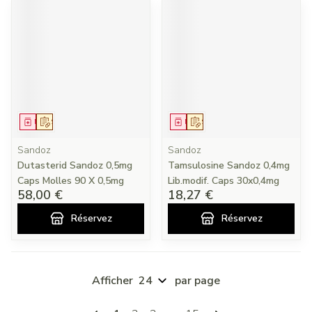
Médicament
Sur prescription
Médicament
Sur prescription
Sandoz
Sandoz
Dutasterid Sandoz 0,5mg
Tamsulosine Sandoz 0,4mg
Caps Molles 90 X 0,5mg
Lib.modif. Caps 30x0,4mg
58,00 €
18,27 €
Réservez
Réservez
Afficher
par page
Pages