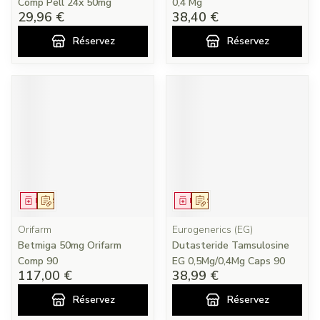
Comp Pell 24x 50mg
0,4 Mg
29,96 €
38,40 €
Réservez
Réservez
Médicament
Sur prescription
Médicament
Sur prescription
Orifarm
Eurogenerics (EG)
Betmiga 50mg Orifarm
Dutasteride Tamsulosine
Comp 90
EG 0,5Mg/0,4Mg Caps 90
117,00 €
38,99 €
Réservez
Réservez