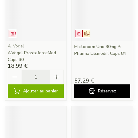
Médicament
Médicament
Sur prescription
A. Vogel
Mictonorm Uno 30mg Pi
A.Vogel ProstaforceMed
Pharma Lib.modif. Caps 84
Caps 30
18,99 €
Quantité
57,29 €
Ajouter au panier
Réservez