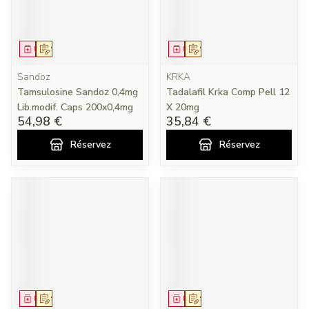
Médicament
Sur prescription
Médicament
Sur prescription
Sandoz
KRKA
Tamsulosine Sandoz 0,4mg
Tadalafil Krka Comp Pell 12
Lib.modif. Caps 200x0,4mg
X 20mg
54,98 €
35,84 €
Réservez
Réservez
Médicament
Sur prescription
Médicament
Sur prescription