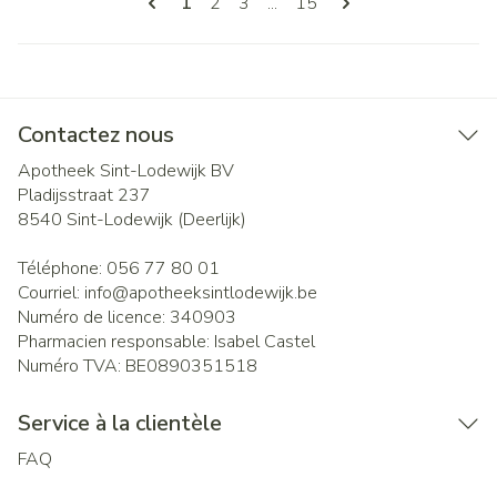
Vous lisez actuellement la page
Page
Page
Page
1
2
3
...
15
Contactez nous
Apotheek Sint-Lodewijk BV
Pladijsstraat 237
8540
Sint-Lodewijk (Deerlijk)
Téléphone:
056 77 80 01
Courriel:
info@
apotheeksintlodewijk.be
Numéro de licence:
340903
Pharmacien responsable:
Isabel Castel
Numéro TVA:
BE0890351518
Service à la clientèle
FAQ