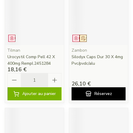
Médicament
Médicament
Sur prescription
Tilman
Zambon
Urocystil Comp Pell 42 X
Silodyx Caps Dur 30 X 4mg
400mg Rempl.2451284
Pvc/pvdc/alu
18,16 €
Quantité
26,10 €
Ajouter au panier
Réservez