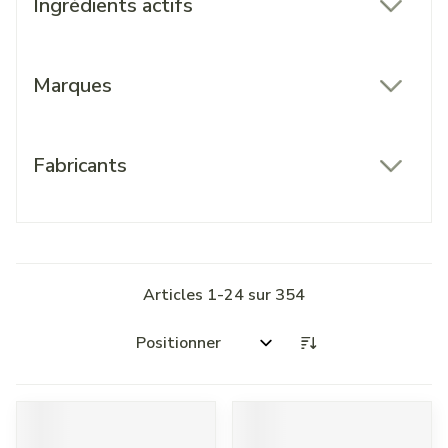
Ingrédients actifs
filter
Marques
filter
Fabricants
filter
Articles
1
-
24
sur
354
Trier par: