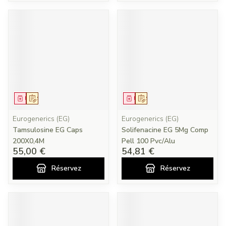
Médicament
Sur prescription
Médicament
Sur prescription
Eurogenerics (EG)
Eurogenerics (EG)
Tamsulosine EG Caps
Solifenacine EG 5Mg Comp
200X0,4M
Pell 100 Pvc/Alu
55,00 €
54,81 €
Réservez
Réservez