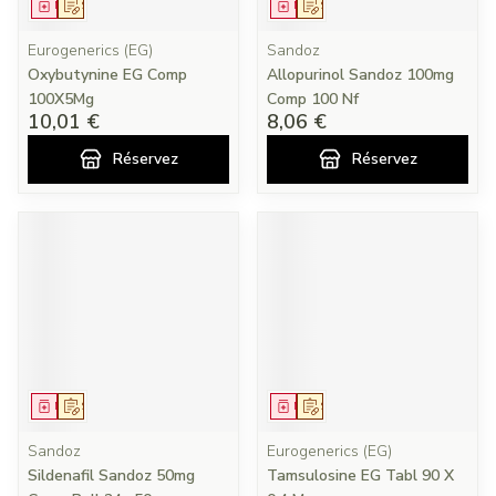
Médicament
Sur prescription
Médicament
Sur prescription
Eurogenerics (EG)
Sandoz
Oxybutynine EG Comp
Allopurinol Sandoz 100mg
100X5Mg
Comp 100 Nf
10,01 €
8,06 €
Réservez
Réservez
Médicament
Sur prescription
Médicament
Sur prescription
Sandoz
Eurogenerics (EG)
Sildenafil Sandoz 50mg
Tamsulosine EG Tabl 90 X