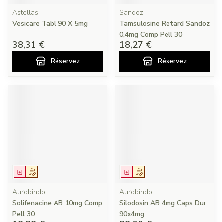
Astellas
Sandoz
Vesicare Tabl 90 X 5mg
Tamsulosine Retard Sandoz
0,4mg Comp Pell 30
38,31 €
18,27 €
Réservez
Réservez
Médicament
Sur prescription
Médicament
Sur prescription
Aurobindo
Aurobindo
Solifenacine AB 10mg Comp
Silodosin AB 4mg Caps Dur
Pell 30
90x4mg