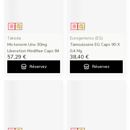
Médicament
Sur prescription
Médicament
Sur prescription
Takeda
Eurogenerics (EG)
Mictonorm Uno 30mg
Tamsulosine EG Caps 90 X
Liberation Modifiee Caps 84
0,4 Mg
57,29 €
38,40 €
Réservez
Réservez