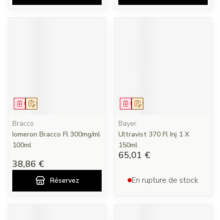
Médicament
Sur prescription
Médicament
Sur prescription
Bracco
Bayer
Iomeron Bracco Fl 300mg/ml
Ultravist 370 Fl Inj 1 X
100ml
150ml
65,01 €
38,86 €
En rupture de stock
Réservez