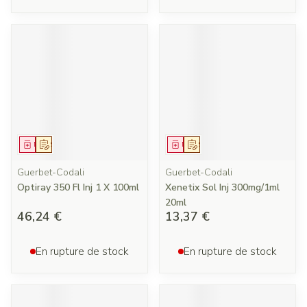
Médicament
Sur prescription
Médicament
Sur prescription
Guerbet-Codali
Guerbet-Codali
Optiray 350 Fl Inj 1 X 100ml
Xenetix Sol Inj 300mg/1ml
20ml
46,24 €
13,37 €
En rupture de stock
En rupture de stock