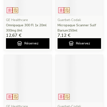
Médicament
Sur prescription
Médicament
Sur prescription
GE Healthcare
Guerbet-Codali
Omnipaque 300 Fl 1x 20ml
Micropaque Scanner Sulf
300mg I/ml
Barium150ml
12,67 €
7,12 €
Réservez
Réservez
Médicament
Sur prescription
Médicament
Sur prescription
GE Healthcare
Guerbet-Codali