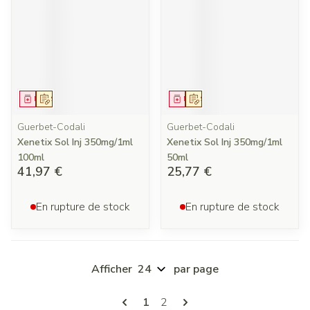
Médicament
Sur prescription
Médicament
Sur prescription
Guerbet-Codali
Guerbet-Codali
Xenetix Sol Inj 350mg/1ml
Xenetix Sol Inj 350mg/1ml
100ml
50ml
41,97 €
25,77 €
En rupture de stock
En rupture de stock
Afficher
par page
Pages
Vous lisez actuellement la page
Page
1
2