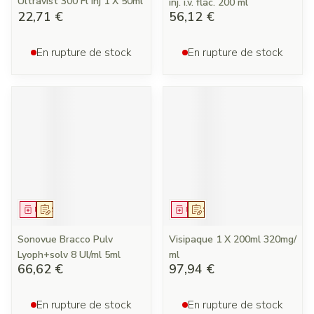
Ultravist 300 Fl Inj 1 X 50ml
inj. i.v. flac. 200 ml
22,71 €
56,12 €
En rupture de stock
En rupture de stock
Médicament
Sur prescription
Médicament
Sur prescription
Sonovue Bracco Pulv
Visipaque 1 X 200ml 320mg/
Lyoph+solv 8 Ul/ml 5ml
ml
66,62 €
97,94 €
En rupture de stock
En rupture de stock