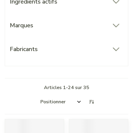
Ingrédients actifs
filter
Marques
filter
Fabricants
filter
Articles
1
-
24
sur
35
Trier par: