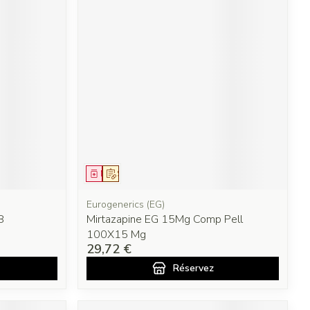
Médicament
Sur prescription
Eurogenerics (EG)
8
Mirtazapine EG 15Mg Comp Pell
100X15 Mg
29,72 €
Réservez