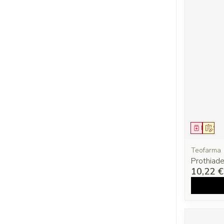
Médica
Sur 
Teofarma
Prothiad
10,22 €