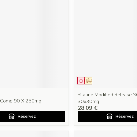
ment
prescription
Médicament
Sur prescription
Rilatine Modified Release
e Comp 90 X 250mg
30x30mg
28,09 €
Réservez
Réservez