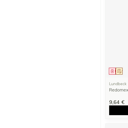
Médica
Sur 
Lundbeck
Redomex
9,64 €