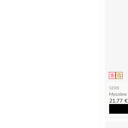
Médica
Sur 
SERB
Mysolin
21,77 €