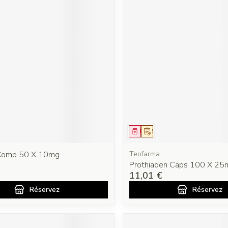
ment
prescription
Médicament
Sur prescription
 Comp 50 X 10mg
Teofarma
Prothiaden Caps 100 X 25
11,01 €
Réservez
Réservez