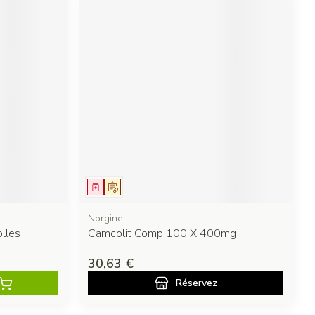
Médicament
Sur prescription
Norgine
lles
Camcolit Comp 100 X 400mg
30,63 €
Réservez