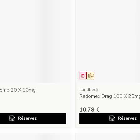
ment
prescription
Médicament
Sur prescription
 Comp 20 X 10mg
Lundbeck
Redomex Drag 100 X 25m
10,78 €
Réservez
Réservez