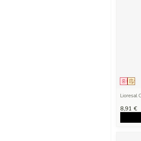
Médica
Sur 
Lioresal
8,91 €