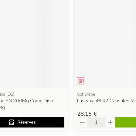
ment
prescription
Médicament
ics (EG)
Schwabe
ine EG 200Mg Comp Disp
Laseaxan® 42 Capsules Mo
Mg
28,15 €
Quantité
Réservez