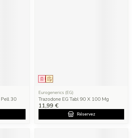
Médicament
Sur prescription
Eurogenerics (EG)
Pell 30
Trazodone EG Tabl 90 X 100 Mg
11,99 €
Réservez