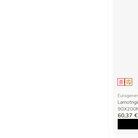
Médica
Sur 
Eurogener
Lamotrig
90X200
60,37 €