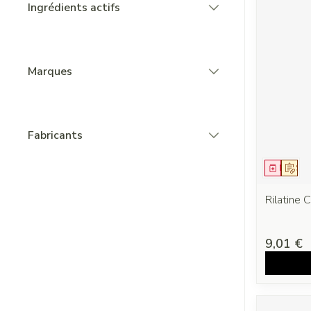
Ingrédients actifs
filter
Marques
filter
Fabricants
filter
Médica
Sur 
Rilatine
9,01 €