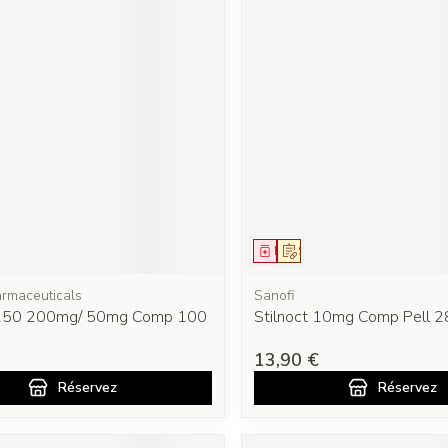
ment
prescription
Médicament
Sur prescription
rmaceuticals
Sanofi
 250 200mg/ 50mg Comp 100
Stilnoct 10mg Comp Pell 2
13,90 €
Réservez
Réservez