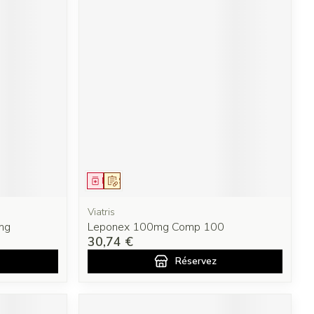
Médicament
Sur prescription
Viatris
mg
Leponex 100mg Comp 100
30,74 €
Réservez