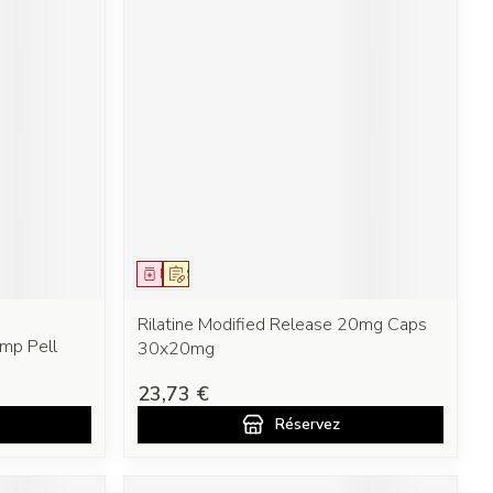
Médicament
Sur prescription
Rilatine Modified Release 20mg Caps
mp Pell
30x20mg
23,73 €
Réservez