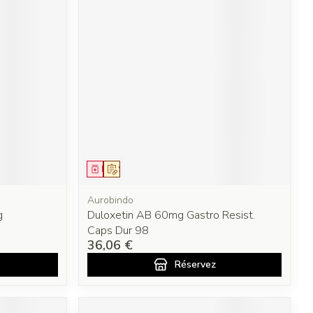
Médicament
Sur prescription
Aurobindo
g
Duloxetin AB 60mg Gastro Resist.
Caps Dur 98
36,06 €
Réservez