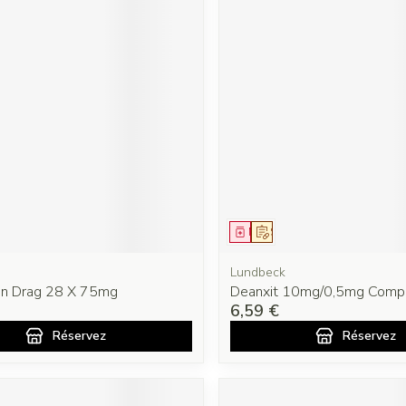
ment
prescription
Médicament
Sur prescription
Lundbeck
en Drag 28 X 75mg
Deanxit 10mg/0,5mg Comp 
6,59 €
Réservez
Réservez