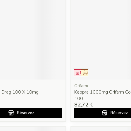
ment
prescription
Médicament
Sur prescription
Orifarm
 Drag 100 X 10mg
Keppra 1000mg Orifarm Co
100
82,72 €
Réservez
Réservez