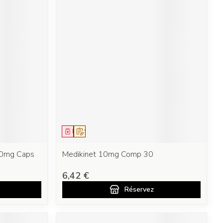
Médicament
Sur prescription
 30mg Caps
Medikinet 10mg Comp 30
6,42 €
Réservez