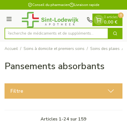
Diapositive 1 de 1
Aller au contenu
Conseil du pharmacien
Livraison rapide
0
0 articles
Menu
0,00 €
Recherche de médicaments et de sup
Cherch
Rechercher
Accueil
/
Soins à domicile et premiers soins
/
Soins des plaies
/
Pansements absorbants
Filtre
Articles
1
-
24
sur
159