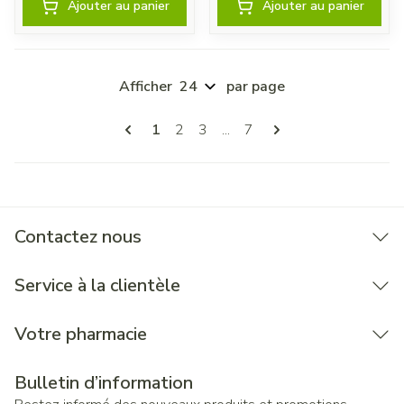
Ajouter au panier
Ajouter au panier
Afficher
par page
Pages
Vous lisez actuellement la page
Page
Page
Page
1
2
3
...
7
Contactez nous
Service à la clientèle
Votre pharmacie
Bulletin d’information