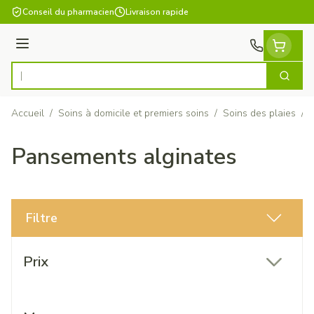
Aller au contenu
Conseil du pharmacien
Livraison rapide
Menu
Cherch
Rechercher
Accueil
/
Soins à domicile et premiers soins
/
Soins des plaies
/
Pansements alginates
Filtre
Passer à la liste des produits
Prix
filter