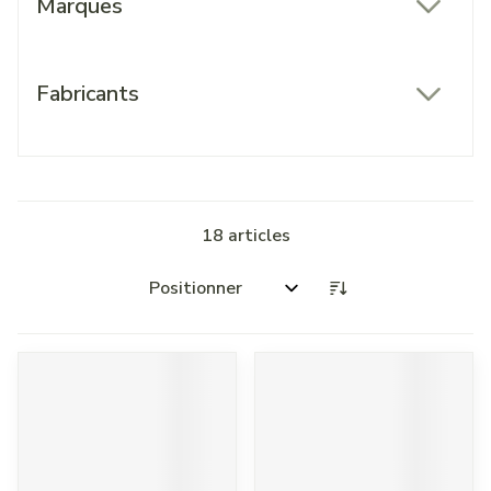
Marques
filter
Fabricants
filter
18
articles
Trier par: