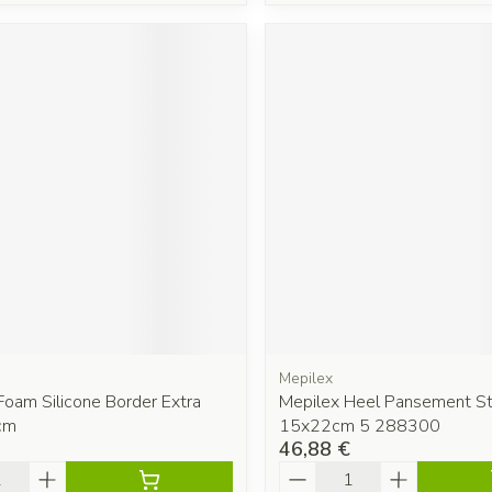
Mepilex
Foam Silicone Border Extra
Mepilex Heel Pansement Ste
cm
15x22cm 5 288300
46,88 €
é
Quantité