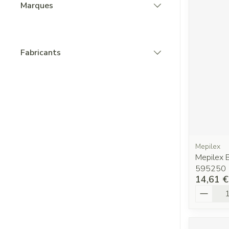
Marques
filter
Fabricants
filter
Mepilex
Mepilex 
595250
14,61 €
Quantit