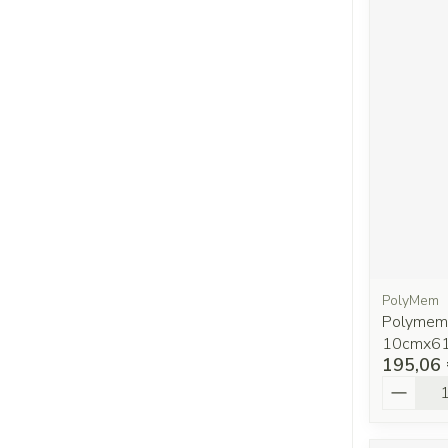
PolyMem
Polymem 
10cmx6
195,06
Quantit