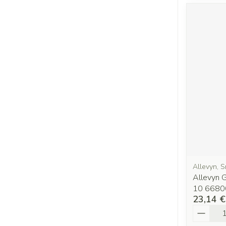
Allevyn, 
Allevyn G
10 668
23,14 €
Quantit