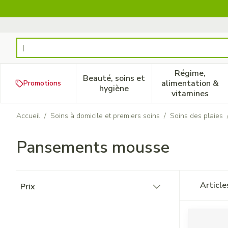
Aller au contenu
Rechercher
Régime,
Beauté, soins et
alimentation &
Promotions
Afficher le sous-menu pour la
Afficher 
hygiène
vitamines
Accueil
/
Soins à domicile et premiers soins
/
Soins des plaies
Pansements mousse
Passer à la liste des produits
Articl
Prix
filter