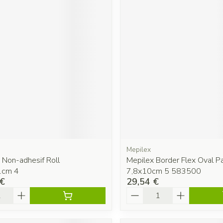
Mepilex
Non-adhesif Roll
Mepilex Border Flex Oval P
1cm 4
7,8x10cm 5 583500
 €
29,54 €
é
Quantité