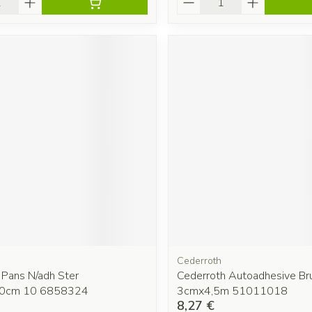
Cederroth
 Pans N/adh Ster
Cederroth Autoadhesive Br
,0cm 10 6858324
3cmx4,5m 51011018
8,27 €