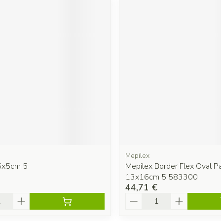
Mepilex
5x5cm 5
Mepilex Border Flex Oval P
13x16cm 5 583300
44,71 €
é
Quantité