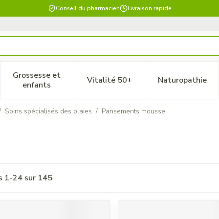
Conseil du pharmacien
Livraison rapide
Grossesse et
Vitalité 50+
Naturopathie
 catégorie Beauté, soins et hygiène
le sous-menu pour la catégorie Régime, alimentation & vitam
Afficher le sous-menu pour la catégorie Grossesse
Afficher le sous-menu pour la 
Afficher 
enfants
/
Soins spécialisés des plaies
/
Pansements mousse
es
1
-
24
sur
145