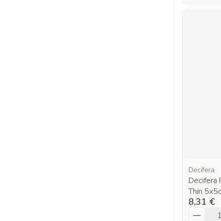
Decifera
Decifera 
Thin 5x5
8,31 €
Quantit