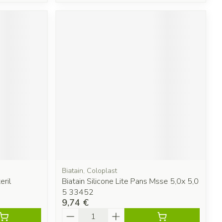
Biatain, Coloplast
ril
Biatain Silicone Lite Pans Msse 5,0x 5,0
5 33452
9,74 €
Quantité