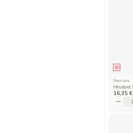
Médica
Neocare
Hirudoid
16,35 €
Quantit