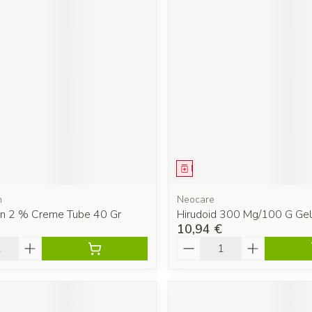
ment
Médicament
n
Neocare
an 2 % Creme Tube 40 Gr
Hirudoid 300 Mg/100 G Gel
10,94 €
é
Quantité