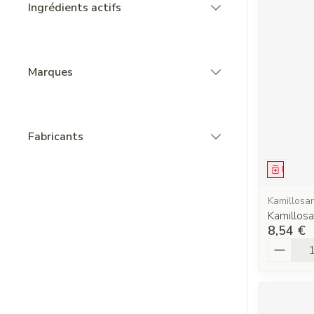
Ingrédients actifs
filter
Marques
filter
Fabricants
filter
Médica
Kamillosa
Kamillos
8,54 €
Quantit