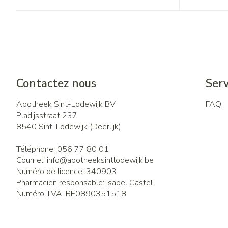
Contactez nous
Serv
Apotheek Sint-Lodewijk BV
FAQ
Pladijsstraat 237
8540
Sint-Lodewijk (Deerlijk)
Téléphone:
056 77 80 01
Courriel:
info@
apotheeksintlodewijk.be
Numéro de licence:
340903
Pharmacien responsable:
Isabel Castel
Numéro TVA:
BE0890351518