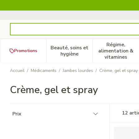
Aller au contenu
Rechercher
Régime,
Beauté, soins et
alimentation &
Promotions
Afficher le sous-menu pour la
Afficher 
hygiène
vitamines
Accueil
/
Médicaments
/
Jambes lourdes
/
Crème, gel et spray
Crème, gel et spray
Passer à la liste des produits
12
arti
Prix
filter