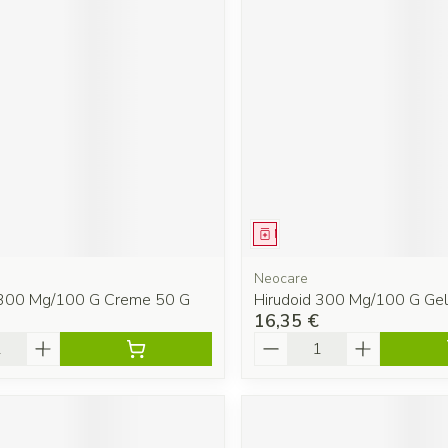
ment
Médicament
Neocare
 300 Mg/100 G Creme 50 G
Hirudoid 300 Mg/100 G Ge
16,35 €
é
Quantité