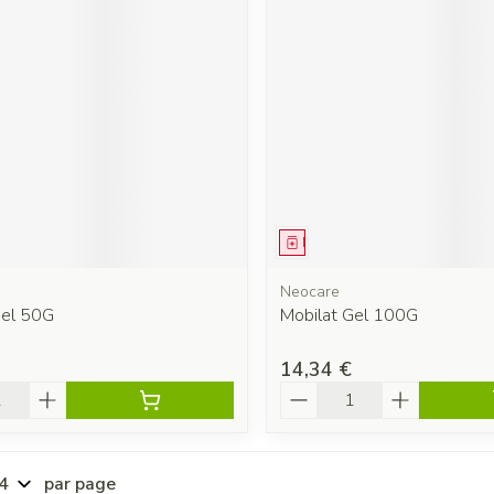
ment
Médicament
Neocare
Gel 50G
Mobilat Gel 100G
14,34 €
é
Quantité
par page