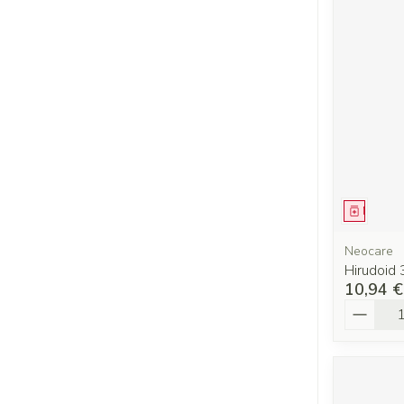
Médica
Neocare
Hirudoid
10,94 €
Quantit