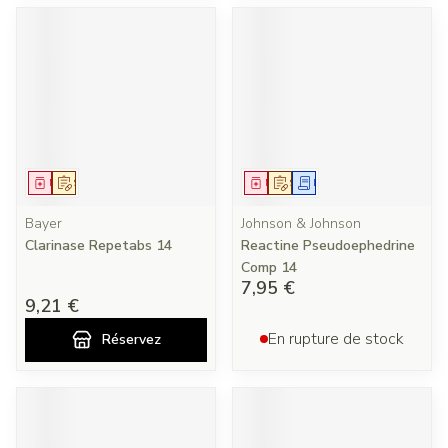
Médicament
Sur prescription
Médicament
Sur prescription
Demande écrite
Bayer
Johnson & Johnson
Clarinase Repetabs 14
Reactine Pseudoephedrine
Comp 14
7,95 €
9,21 €
En rupture de stock
Réservez