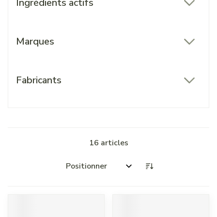
Ingrédients actifs
filter
Marques
filter
Fabricants
filter
16
articles
Trier par: