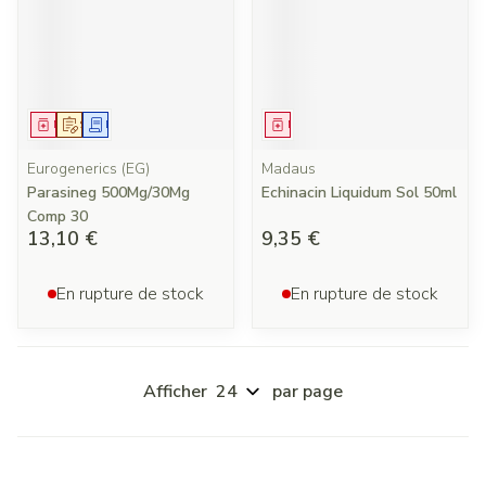
Médicament
Sur prescription
Demande écrite
Médicament
Eurogenerics (EG)
Madaus
Parasineg 500Mg/30Mg
Echinacin Liquidum Sol 50ml
Comp 30
13,10 €
9,35 €
En rupture de stock
En rupture de stock
Afficher
par page