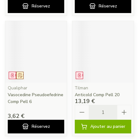
Réservez
Réservez
Médicament
Sur prescription
Médicament
Qualiphar
Tilman
Vasocedine Pseudoefedrine
Anticold Comp Pell 20
13,19 €
Comp Pell 6
Quantité
3,62 €
Réservez
Ajouter au panier