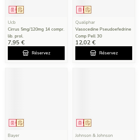
Médicament
Sur prescription
Médicament
Sur prescription
Ucb
Qualiphar
Cirrus 5mg/120mg 14 compr.
Vasocedine Pseudoefedrine
lib. prol.
Comp Pell 30
7,95 €
12,02 €
Réservez
Réservez
Médicament
Sur prescription
Médicament
Sur prescription
Bayer
Johnson & Johnson