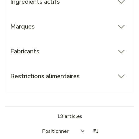
Ingrédients actifs
filter
Marques
filter
Fabricants
filter
Restrictions alimentaires
filter
19
articles
Trier par: