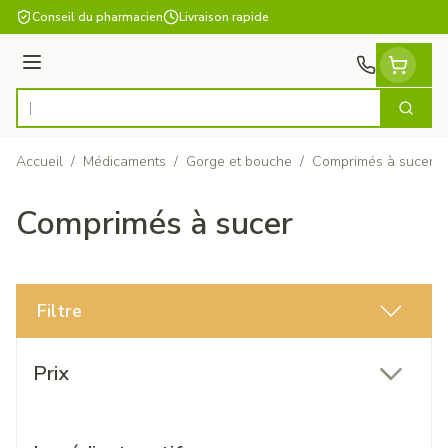
Aller au contenu
Conseil du pharmacien
Livraison rapide
Menu
Cherch
Rechercher
Accueil
/
Médicaments
/
Gorge et bouche
/
Comprimés à sucer
Comprimés à sucer
Filtre
Passer à la liste des produits
Prix
filter