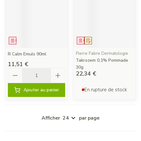
Médicament
Médicament
Sur prescription
Pierre Fabre Dermatologie
R Calm Emuls 90ml
Takrozem 0,1% Pommade
11,51 €
30g
Quantité
22,34 €
En rupture de stock
Ajouter au panier
Afficher
par page