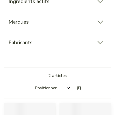
Ingrédients actifs
filter
Marques
filter
Fabricants
filter
2
articles
Trier par: