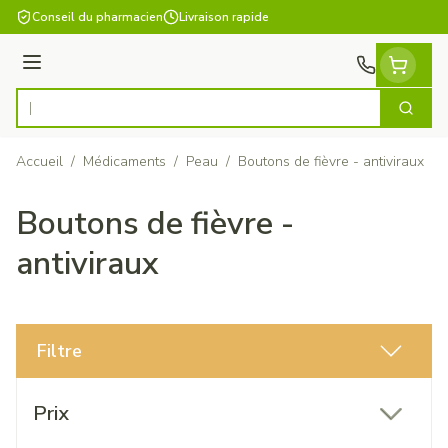
Aller au contenu
Conseil du pharmacien
Livraison rapide
Menu
Cherch
Rechercher
Accueil
/
Médicaments
/
Peau
/
Boutons de fièvre - antiviraux
Boutons de fièvre -
antiviraux
Filtre
Passer à la liste des produits
Prix
filter