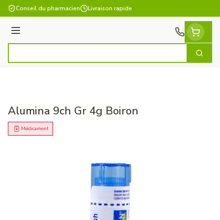
Aller au contenu
Conseil du pharmacien
Livraison rapide
Menu
Cherch
Rechercher
Alumina 9ch Gr 4g Boiron
Médicament