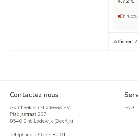
4,72 €
En ruptu
Afficher
Contactez nous
Serv
Apotheek Sint-Lodewijk BV
FAQ
Pladijsstraat 237
8540
Sint-Lodewijk (Deerlijk)
Téléphone:
056 77 80 01