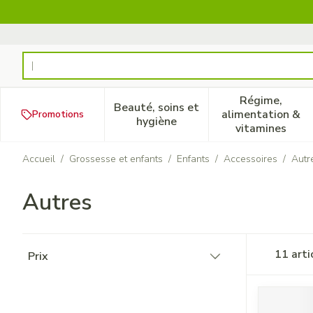
Aller au contenu
Rechercher
Régime,
Beauté, soins et
alimentation &
Promotions
Afficher le sous-menu pour la
Afficher 
hygiène
vitamines
Accueil
/
Grossesse et enfants
/
Enfants
/
Accessoires
/
Autr
Autres
Passer à la liste des produits
11
arti
Prix
filter