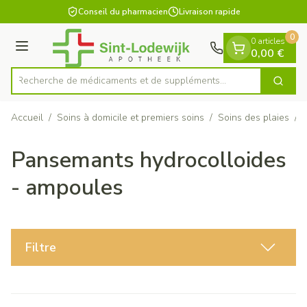
Diapositive 1 de 1
Aller au contenu
Conseil du pharmacien
Livraison rapide
0
0 articles
Menu
0,00 €
Recherche de médicaments et de su
Cherch
Rechercher
Accueil
/
Soins à domicile et premiers soins
/
Soins des plaies
/
Pansemants hydrocolloides
- ampoules
Filtre