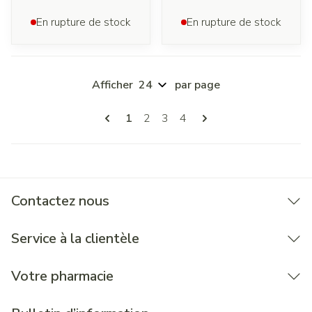
En rupture de stock
En rupture de stock
Afficher
par page
Pages
Vous lisez actuellement la page
Page
Page
Page
1
2
3
4
Contactez nous
Service à la clientèle
Votre pharmacie