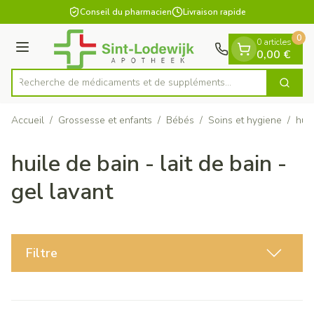
Diapositive 1 de 1
Aller au contenu
Conseil du pharmacien
Livraison rapide
0
0 articles
Menu
0,00 €
Recherche de médicaments et de supplé
Cherch
Rechercher
Accueil
/
Grossesse et enfants
/
Bébés
/
Soins et hygiene
/
huil
huile de bain - lait de bain -
gel lavant
Filtre