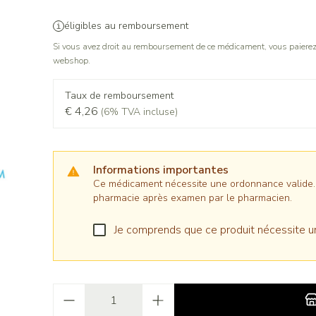
éligibles au remboursement
Si vous avez droit au remboursement de ce médicament, vous paierez 
webshop.
Taux de remboursement
€ 4,26
(6% TVA incluse)
Informations importantes
Ce médicament nécessite une ordonnance valide. Il
pharmacie après examen par le pharmacien.
Je comprends que ce produit nécessite u
Quantité