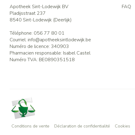
Apotheek Sint-Lodewijk BV
FAQ
Pladijsstraat 237
8540
Sint-Lodewijk (Deerlijk)
Téléphone:
056 77 80 01
Courriel:
info@
apotheeksintlodewijk.be
Numéro de licence:
340903
Pharmacien responsable:
Isabel Castel
Numéro TVA:
BE0890351518
Conditions de vente
Déclaration de confidentialité
Cookies