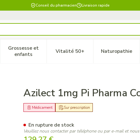
Conseil du pharmacien
Livraison rapide
Grossesse et
Vitalité 50+
Naturopathie
 catégorie Beauté, soins et hygiène
le sous-menu pour la catégorie Régime, alimentation & vitam
Afficher le sous-menu pour la catégorie Grossesse
Afficher le sous-menu pour la 
Afficher 
enfants
p 112 X 1mg Pip
Azilect 1mg Pi Pharma C
Médicament
Sur prescription
En rupture de stock
Veuillez nous contacter par téléphone ou par e-mail et nous
129,27 €