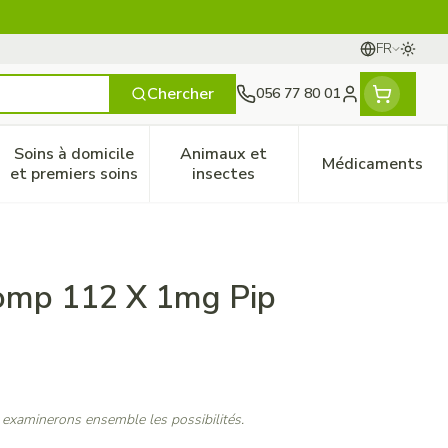
FR
Passer
Langues
Chercher
056 77 80 01
Menu client
Soins à domicile
Animaux et
Médicaments
ines
 et enfants
catégorie Vitalité 50+
le sous-menu pour la catégorie Naturopathie
Afficher le sous-menu pour la catégorie Soins à do
Afficher le sous-menu pour la
Afficher 
et premiers soins
insectes
omp 112 X 1mg Pip
 examinerons ensemble les possibilités.