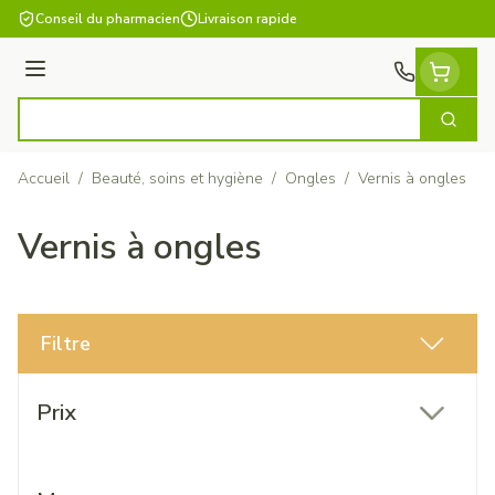
Aller au contenu
Conseil du pharmacien
Livraison rapide
Menu
Cherch
Rechercher
Accueil
/
Beauté, soins et hygiène
/
Ongles
/
Vernis à ongles
Vernis à ongles
Filtre
Passer à la liste des produits
Prix
filter