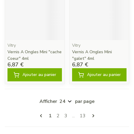
Vitry
Vitry
Vernis A Ongles Mini "cache
Vernis A Ongles Mini
Coeur" 4ml
"galet" 4ml
6,87 €
6,87 €
Ajouter au panier
Ajouter au panier
Afficher
par page
Pages
Vous lisez actuellement la page
Page
Page
Page
1
2
3
...
13