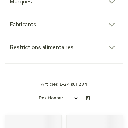
Marques
filter
Fabricants
filter
Restrictions alimentaires
filter
Articles
1
-
24
sur
294
Trier par: