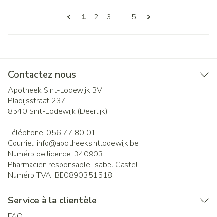
Pages
Vous lisez actuellement la page
Page
Page
Page
1
2
3
...
5
Contactez nous
Apotheek Sint-Lodewijk BV
Pladijsstraat 237
8540
Sint-Lodewijk (Deerlijk)
Téléphone:
056 77 80 01
Courriel:
info@
apotheeksintlodewijk.be
Numéro de licence:
340903
Pharmacien responsable:
Isabel Castel
Numéro TVA:
BE0890351518
Service à la clientèle
FAQ