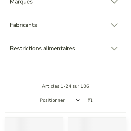
Marques
filter
Fabricants
filter
Restrictions alimentaires
filter
Articles
1
-
24
sur
106
Trier par: