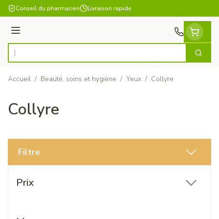
Aller au contenu
Conseil du pharmacien
Livraison rapide
Menu
Cherch
Rechercher
Accueil
/
Beauté, soins et hygiène
/
Yeux
/
Collyre
Collyre
Filtre
Passer à la liste des produits
Prix
filter