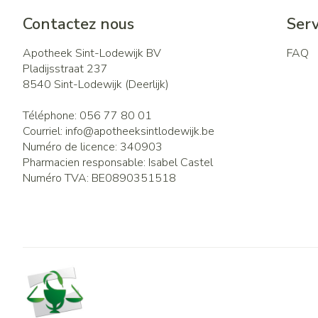
Contactez nous
Serv
Apotheek Sint-Lodewijk BV
FAQ
Pladijsstraat 237
8540
Sint-Lodewijk (Deerlijk)
Téléphone:
056 77 80 01
Courriel:
info@
apotheeksintlodewijk.be
Numéro de licence:
340903
Pharmacien responsable:
Isabel Castel
Numéro TVA:
BE0890351518