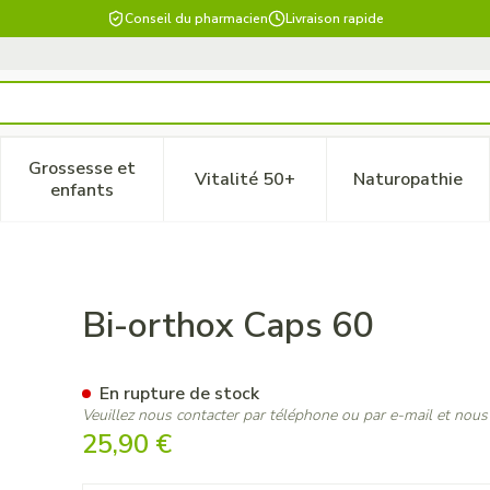
Conseil du pharmacien
Livraison rapide
Grossesse et
Vitalité 50+
Naturopathie
 catégorie Beauté, soins et hygiène
le sous-menu pour la catégorie Régime, alimentation & vitam
Afficher le sous-menu pour la catégorie Grossesse
Afficher le sous-menu pour la 
Afficher 
enfants
Bi-orthox Caps 60
En rupture de stock
Veuillez nous contacter par téléphone ou par e-mail et nous
25,90 €