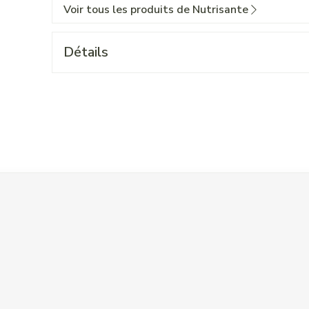
Voir tous les produits de Nutrisante
Détails
 l'aide de la touche de tabulation. Vous pouvez sauter le carrouse
ation en carrousel