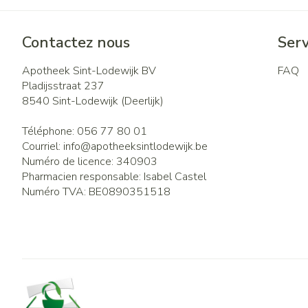
Contactez nous
Serv
Apotheek Sint-Lodewijk BV
FAQ
Pladijsstraat 237
8540
Sint-Lodewijk (Deerlijk)
Téléphone:
056 77 80 01
Courriel:
info@
apotheeksintlodewijk.be
Numéro de licence:
340903
Pharmacien responsable:
Isabel Castel
Numéro TVA:
BE0890351518