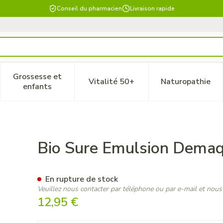
Conseil du pharmacien
Livraison rapide
Grossesse et
Vitalité 50+
Naturopathie
 catégorie Beauté, soins et hygiène
le sous-menu pour la catégorie Régime, alimentation & vitam
Afficher le sous-menu pour la catégorie Grossesse
Afficher le sous-menu pour la 
Afficher 
enfants
io 200ml
Bio Sure Emulsion Demaq
En rupture de stock
Veuillez nous contacter par téléphone ou par e-mail et nous
12,95 €