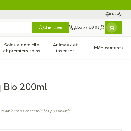
FR
Passer
Langues
Chercher
056 77 80 01
Menu client
Soins à domicile
Animaux et
Médicaments
ines
 et enfants
catégorie Vitalité 50+
le sous-menu pour la catégorie Naturopathie
Afficher le sous-menu pour la catégorie Soins à do
Afficher le sous-menu pour la
Afficher 
et premiers soins
insectes
 Bio 200ml
 examinerons ensemble les possibilités.