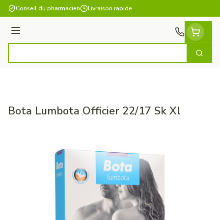
Aller au contenu
Conseil du pharmacien
Livraison rapide
Menu
Cherch
Rechercher
Bota Lumbota Officier 22/17 Sk Xl