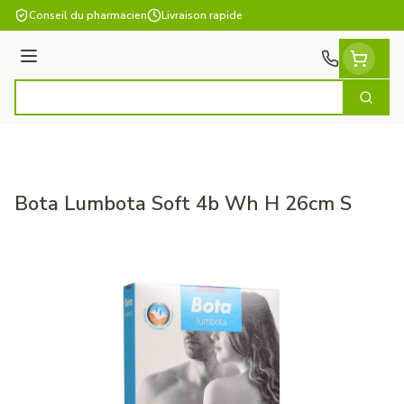
Aller au contenu
Conseil du pharmacien
Livraison rapide
Menu
Cherch
Rechercher
Bota Lumbota Soft 4b Wh H 26cm S