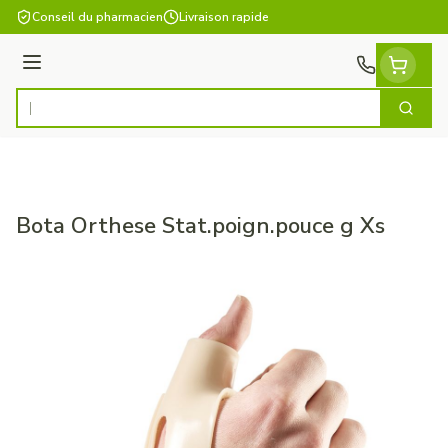
Aller au contenu
Conseil du pharmacien
Livraison rapide
Menu
Cherch
Rechercher
Bota Orthese Stat.poign.pouce g Xs