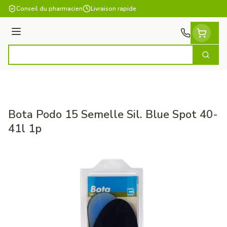
Aller au contenu
Conseil du pharmacien
Livraison rapide
Menu
Cherch
Rechercher
Bota Podo 15 Semelle Sil. Blue Spot 40-
41l 1p