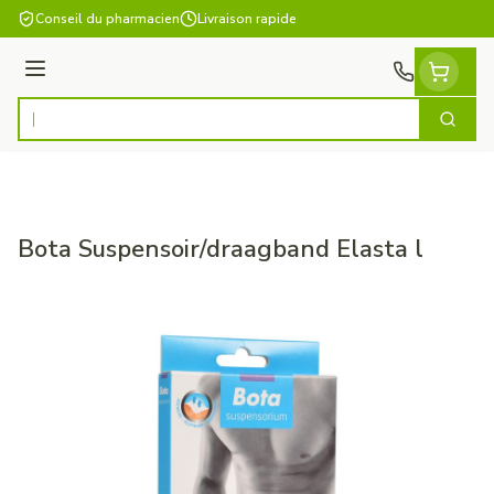
Aller au contenu
Conseil du pharmacien
Livraison rapide
Menu
Cherch
Rechercher
Bota Suspensoir/draagband Elasta l