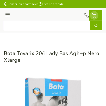
Aller au contenu
Conseil du pharmacien
Livraison rapide
Menu
Cherch
Rechercher
Bota Tovarix 20/i Lady Bas Agh+p Nero
Xlarge