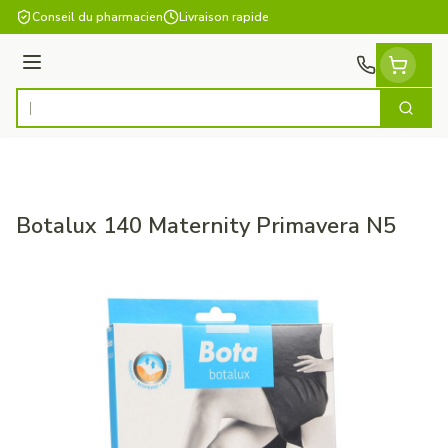
Aller au contenu
Conseil du pharmacien
Livraison rapide
Menu
Cherch
Rechercher
Botalux 140 Maternity Primavera N5