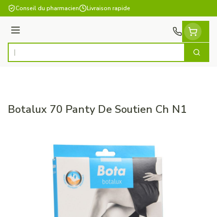
Aller au contenu
Conseil du pharmacien
Livraison rapide
Menu
Cherch
Rechercher
Botalux 70 Panty De Soutien Ch N1