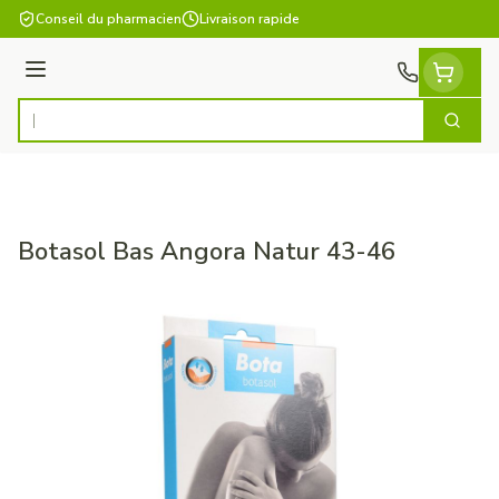
Aller au contenu
Conseil du pharmacien
Livraison rapide
Menu
Cherch
Rechercher
Botasol Bas Angora Natur 43-46