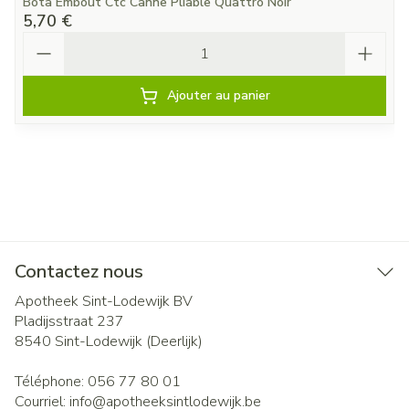
Bota Embout Ctc Canne Pliable Quattro Noir
5,70 €
Quantité
Ajouter au panier
Contactez nous
Apotheek Sint-Lodewijk BV
Pladijsstraat 237
8540
Sint-Lodewijk (Deerlijk)
Téléphone:
056 77 80 01
Courriel:
info@
apotheeksintlodewijk.be