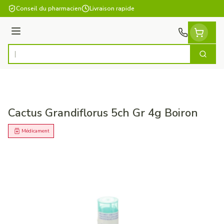
Aller au contenu
Conseil du pharmacien
Livraison rapide
Menu
Cherch
Rechercher
Cactus Grandiflorus 5ch Gr 4g Boiron
Médicament