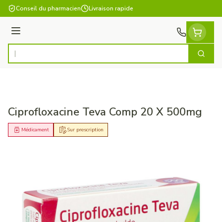
Aller au contenu
Conseil du pharmacien
Livraison rapide
Menu
Cherch
Rechercher
Ciprofloxacine Teva Comp 20 X 500mg
Médicament
Sur prescription