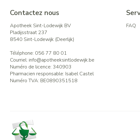
Contactez nous
Serv
Apotheek Sint-Lodewijk BV
FAQ
Pladijsstraat 237
8540
Sint-Lodewijk (Deerlijk)
Téléphone:
056 77 80 01
Courriel:
info@
apotheeksintlodewijk.be
Numéro de licence:
340903
Pharmacien responsable:
Isabel Castel
Numéro TVA:
BE0890351518