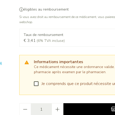
éligibles au remboursement
Si vous avez droit au remboursement de ce médicament, vous paierez 
webshop.
Taux de remboursement
€ 3,41
(6% TVA incluse)
Informations importantes
Ce médicament nécessite une ordonnance valide. Il
pharmacie après examen par le pharmacien.
Je comprends que ce produit nécessite u
Quantité