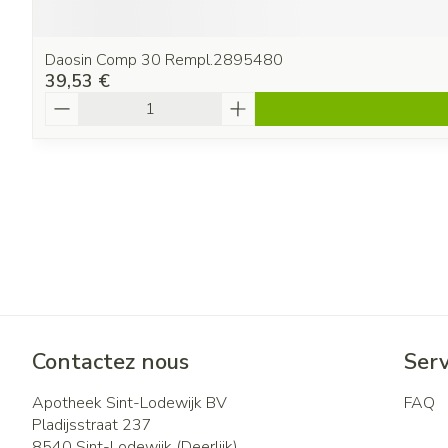
Daosin Comp 30 Rempl.2895480
39,53 €
Quantité
Contactez nous
Serv
Apotheek Sint-Lodewijk BV
FAQ
Pladijsstraat 237
8540
Sint-Lodewijk (Deerlijk)