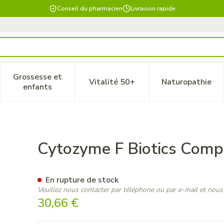
Conseil du pharmacien
Livraison rapide
Grossesse et
Vitalité 50+
Naturopathie
 catégorie Beauté, soins et hygiène
le sous-menu pour la catégorie Régime, alimentation & vitam
Afficher le sous-menu pour la catégorie Grossesse
Afficher le sous-menu pour la 
Afficher 
enfants
0
Cytozyme F Biotics Comp
En rupture de stock
Veuillez nous contacter par téléphone ou par e-mail et nous
30,66 €