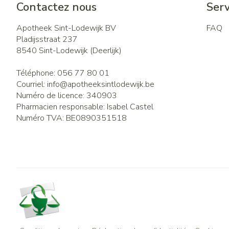
Contactez nous
Serv
Apotheek Sint-Lodewijk BV
FAQ
Pladijsstraat 237
8540
Sint-Lodewijk (Deerlijk)
Téléphone:
056 77 80 01
Courriel:
info@
apotheeksintlodewijk.be
Numéro de licence:
340903
Pharmacien responsable:
Isabel Castel
Numéro TVA:
BE0890351518