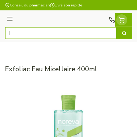
Aller au contenu
Conseil du pharmacien
Livraison rapide
Menu
Cherch
Rechercher
Exfoliac Eau Micellaire 400ml