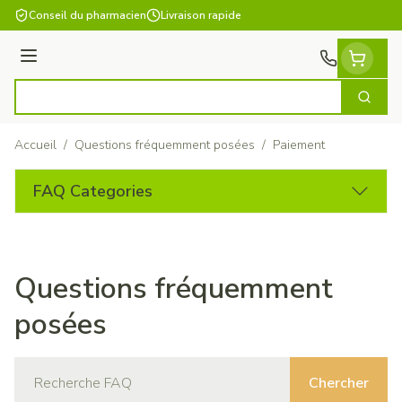
Aller au contenu
Conseil du pharmacien
Livraison rapide
Menu
Cherch
Rechercher
Accueil
/
Questions fréquemment posées
/
Paiement
FAQ Categories
Questions fréquemment
posées
Chercher