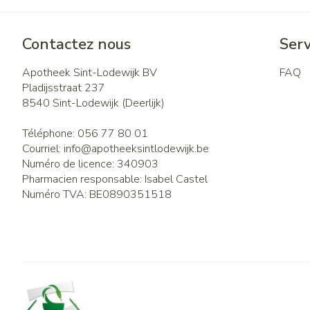
Contactez nous
Serv
Apotheek Sint-Lodewijk BV
FAQ
Pladijsstraat 237
8540
Sint-Lodewijk (Deerlijk)
Téléphone:
056 77 80 01
Courriel:
info@
apotheeksintlodewijk.be
Numéro de licence:
340903
Pharmacien responsable:
Isabel Castel
Numéro TVA:
BE0890351518