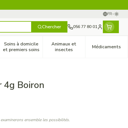
FR
Passer
Langues
Chercher
056 77 80 01
Menu client
Soins à domicile
Animaux et
Médicaments
ines
 et enfants
catégorie Vitalité 50+
le sous-menu pour la catégorie Naturopathie
Afficher le sous-menu pour la catégorie Soins à do
Afficher le sous-menu pour la
Afficher 
et premiers soins
insectes
 4g Boiron
 examinerons ensemble les possibilités.