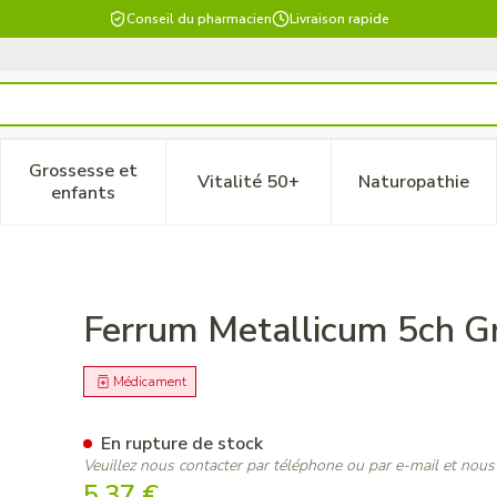
Conseil du pharmacien
Livraison rapide
Grossesse et
Vitalité 50+
Naturopathie
 catégorie Beauté, soins et hygiène
le sous-menu pour la catégorie Régime, alimentation & vitam
Afficher le sous-menu pour la catégorie Grossesse
Afficher le sous-menu pour la 
Afficher 
enfants
g Boiron
Ferrum Metallicum 5ch Gr
Médicament
En rupture de stock
Veuillez nous contacter par téléphone ou par e-mail et nous
5,37 €