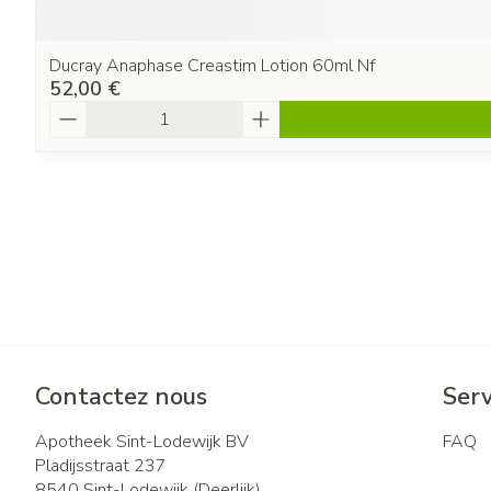
Ducray Anaphase Creastim Lotion 60ml Nf
52,00 €
Quantité
Contactez nous
Serv
Apotheek Sint-Lodewijk BV
FAQ
Pladijsstraat 237
8540
Sint-Lodewijk (Deerlijk)