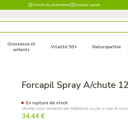
Conseil du pharmacien
Livraison rapide
Grossesse et
Vitalité 50+
Naturopathie
 catégorie Beauté, soins et hygiène
le sous-menu pour la catégorie Régime, alimentation & vitam
Afficher le sous-menu pour la catégorie Grossesse
Afficher le sous-menu pour la 
Afficher 
enfants
ml
Forcapil Spray A/chute 1
En rupture de stock
Veuillez nous contacter par téléphone ou par e-mail et nous
34,44 €