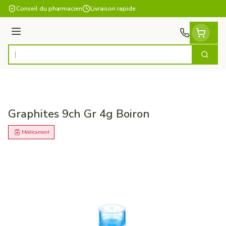
Aller au contenu
Conseil du pharmacien
Livraison rapide
Menu
Cherch
Rechercher
Graphites 9ch Gr 4g Boiron
Médicament